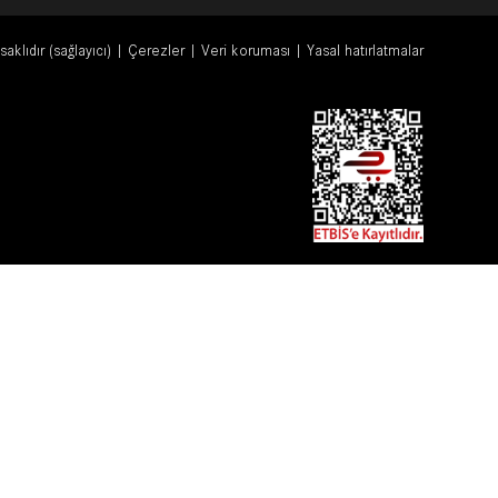
klıdır (sağlayıcı)
Çerezler
Veri koruması
Yasal hatırlatmalar
|
|
|