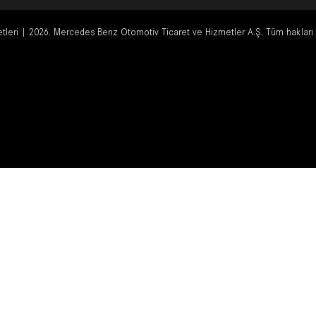
tleri
2026. Mercedes Benz Otomotiv Ticaret ve Hizmetler A.Ş. Tüm hakları sa
|