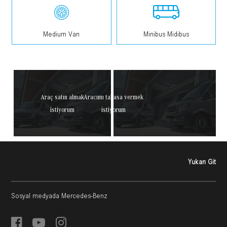
Medium Van
Minibus Midibus
Araç satın almak
Aracımı takasa vermek
istiyorum
istiyorum
Yukarı Git
Sosyal medyada Mercedes-Benz